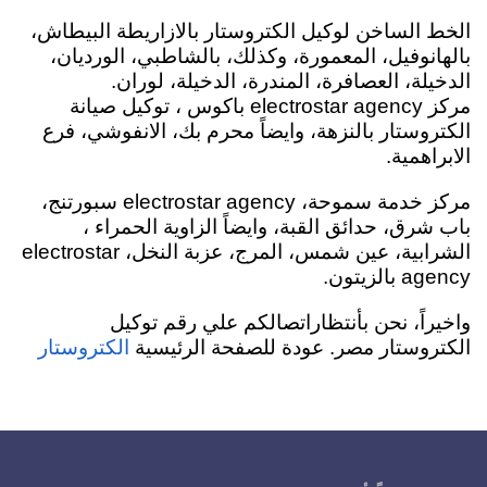
الخط الساخن لوكيل الكتروستار بالازاريطة البيطاش،
بالهانوفيل، المعمورة، وكذلك، بالشاطبي
، الورديان،
الدخيلة، العصافرة، المندرة، الدخيلة، لوران.
مركز electrostar agency باكوس ، توكيل صيانة
الكتروستار بالنزهة، وايضاً محرم بك، الانفوشي، فرع
الابراهمية.
مركز خدمة سموحة، electrostar agency سبورتنج،
باب شرق، حدائق القبة، وايضاً الزاوية الحمراء ،
الشرابية، عين شمس، المرج، عزبة النخل، electrostar
agency بالزيتون.
واخيراً، نحن بأنتظاراتصالكم علي رقم توكيل
الكتروستار مصر.
عودة للصفحة الرئيسية
الكتروستار