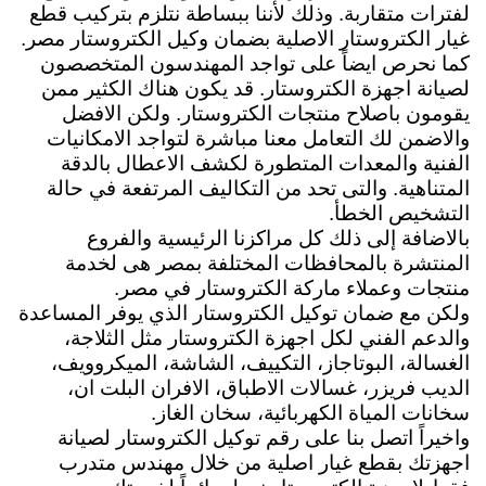
لفترات متقاربة. وذلك لأننا ببساطة نتلزم بتركيب قطع
غيار الكتروستار الاصلية بضمان وكيل الكتروستار مصر.
كما نحرص ايضاً على تواجد المهندسون المتخصصون
لصيانة اجهزة الكتروستار. قد يكون هناك الكثير ممن
يقومون باصلاح منتجات الكتروستار. ولكن الافضل
والاضمن لك التعامل معنا مباشرة لتواجد الامكانيات
الفنية والمعدات المتطورة لكشف الاعطال بالدقة
المتناهية. والتى تحد من التكاليف المرتفعة في حالة
التشخيص الخطأ.
بالاضافة إلى ذلك كل مراكزنا الرئيسية والفروع
المنتشرة بالمحافظات المختلفة بمصر هى لخدمة
منتجات وعملاء ماركة الكتروستار في مصر.
ولكن مع ضمان توكيل الكتروستار الذي يوفر المساعدة
والدعم الفني لكل اجهزة الكتروستار مثل الثلاجة،
الغسالة، البوتاجاز، التكييف، الشاشة، الميكروويف،
الديب فريزر، غسالات الاطباق، الافران البلت ان،
سخانات المياة الكهربائية، سخان الغاز.
واخيراً اتصل بنا على رقم توكيل الكتروستار لصيانة
اجهزتك بقطع غيار اصلية من خلال مهندس متدرب