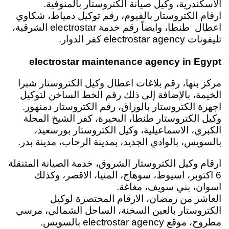
الاسكندرية، وكيل صيانة الكتروستار بالمنوفية.
ارقام الكتروستار بالفيوم، رقم توكيل دمياط، شكاوي
اعطال طنطا، وايضاً رقم خدمة electrostar الشرقية،
تليفونات electrostar agency كفر الدوار.
electrostar maintenance agency in Egypt
مركز بنها، رقم بلاغات اعطال وكيل الكتروستار شبرا
الخيمة، بالإضافة إلى ذلك رقم الخط الساخن لتوكيل
اجهزة الكتروستار بالوراق،
رقم الكتروستار دمنهور.
وكيل الكتروستار طنطا، البحيرة، كفر الشيخ المحلة
الكبري، الاسماعيلية، وكيل الكتروستار بورسعيد،
بالسويس، بالوادي الجديد، بمدينة الرحاب، مدينة بدر.
ارقام وكيل الكتروستار الشروق، خدمة الصيانة المتنقلة
6 اكتوبر، اسيوط، سوهاج، المنيا، الاقصر، وكذلك
اسوان،
بني سويف، مغاغة.
العاشر من رمضان، الارقام المختصرة لوكيل
الكتروستار بالعين السخنة، الساحل الشمالي، مرسي
مطروح، موقع electrostar agency بالسويس.