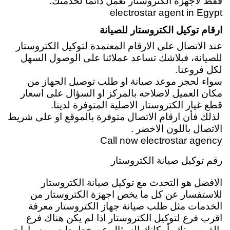
فقط لاجهزة الكتروستار نعمل دائماً لخدمتك.
electrostar agent in Egypt
ارقام توكيل الكتروستار للصيانة
عند الاتصال على الارقام المعتمدة لتوكيل الكتروستار
للصيانة، فبلاشك تساعد عملائنا على الوصول السهل
لكل فروعنا.
سواء لحجز موعد صيانة او طلب توصيل الجهاز من
مكان العميل لاصلاحه بالمركز او السؤال على اسعار
قطع غيار الكتروستار الاصلية المتوفرة لدينا.
لذلك فأن ارقام الاتصال متوفرة بالموقع او على شريط
الاتصال باللون الاخضر .
Call now electrostar agency
رقم توكيل صيانة الكتروستار
الافضل هو التحدث مع توكيل صيانة الكتروستار
للاستفسار عن كل ما يخص اجهزة الكتروستار من
الخدمات مثل طلب صيانة جهاز الكتروستار معرفة
اقرب فرع لتوكيل الكتروستار اذا لم يكن هناك فرع
بالقرب منك بأمكانك السؤال عن خطوط سير سيارات