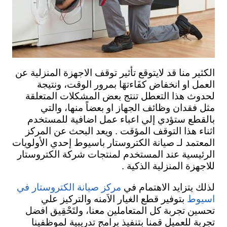
الكثير منا قد لايتوقع تأثير توقف الاجهزة المنزلية عن
العمل او انخفاض كفَاءتهَا بمرور الوقت، ونتيجة
لحدوث هذا التعطل تنتج بعض المشكلات المتعلقة
مثل فقدان وظائف الجهاز او بعضاً منها، والتي
بالقطع ستؤدي إلي اعباء عمل اضافية للمستخدم
اثناء هذا التوقف المؤقت . ويعد البحث عن المركز
المعتمد لـ صيانة الكتروستار باسيوط إحدي الأولويات
الرئيسية عند المستخدم لمنتجات شركة الكتروستار
للاجهزة المنزلية الذكية .
لذلك يتزايد الاهتمام في
مركز صيانة الكتروستار في
بتوفير قطع الغيار الاَمنه والتركيز علي
اسيوط
تحسين تجربة كل المتعاملين معنا،
ولتَحْقِيق افضل
تجربة للعميل
قمنا بتنفيذ برامج تدريبية لموظفينا