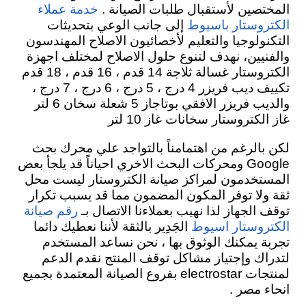
المختصين لأستقبال طلبات الصيانة
.
خدمة عملاء
إلى جانب الوعي بتحديثات
الكتروستار باسيوط
التكنولوجيا والتعليم لأخصائيون الاصلاح المهندسون
والفنيين، نهدف لتنوع حلول الاصلاح لمختلف اجهزة
الكتروستار غسالة ثلاجة 14 قدم ، 16 قدم ، 18 قدم
تكييف ديب فريزر 4 درج ، 5 درج ، 6 درج ، 7 درج ،
والديب فريزر الافقي بوتاجاز 5 شعلة سخان 6 لتر
غاز الكتروستار سخانات غاز 10 لتر
لكن بالرغم من اهتمامناً بالتواجد علي محرك بحث
Google ومحركات البحث الاخري احياناً قد يلجأ بعض
المستخدمون لمراكز صيانة الكتروستار ليست محل
ثقة ولا توفر المكون المضمون مما قد يسبب تكرار
توقف الجهاز لذا نهيب بعملاءنا الاتصال بـ
رقم صيانة
الجَدِير بالثقة لأننا نعطيك دائما
الكتروستار اسيوط
تجربة يمكنك الوثوق بها ، نحن نساعد المستخدم
لتدراك وإجتياز مشاكل توقف المنتج نقدم
الدعم
لمنتجات electrostar بفروع الصيانة المعتمدة بجميع
انحاء مصر .