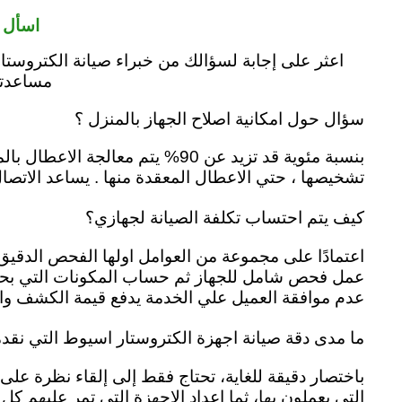
اسأل خ
اعثر على إجابة لسؤالك من خبراء صيانة الكتروستار
مساعدتك 
سؤال حول امكانية اصلاح الجهاز بالمنزل ؟
بنسبة مئوية قد تزيد عن 90% يتم معالجة الاعطال بالمنزل لتوفير مركز الكتروستار قطع الغيار والعُدَد والتّجهيزات المطلوبة لتنفيذ أعمال الصيانة بالجهاز
تشخيصها ، حتي الاعطال المعقدة منها . يساعد الاتصال 
كيف يتم احتساب تكلفة الصيانة لجهازي؟
اعتمادًا على مجموعة من العوامل اولها الفحص الدقيق
عمل فحص شامل للجهاز ثم حساب المكونات التي بحاجة 
عدم موافقة العميل علي الخدمة يدفع قيمة الكشف وال
ما مدى دقة صيانة اجهزة الكتروستار اسيوط التي نقدم
باختصار دقيقة للغاية، تحتاج فقط إلى إلقاء نظرة عل