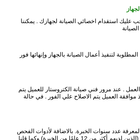
لجهاز
جب عليك استقدام اخصائي الصيانة لجهازك . يمكننا
الصيانة
وإنهائها فور
عمل . عند مرور فني صيانة الكتروستار للعميل يتم
وافقة العميل يتم الاصلاح علي الفور . في حالة
لمعرفة عدد سنوات الخبرة. بالاضافة لأدوات الفحص
التي يعملون بها، ثما اعداد الاجهزة التي تمر عليهم كل يوم. تفضل ادارة مركز الكتروستار اسيوط تعيين الأشخاص. (الذين لديهم أكثر من 12 عامًا من الخبرة) وكما قلنا