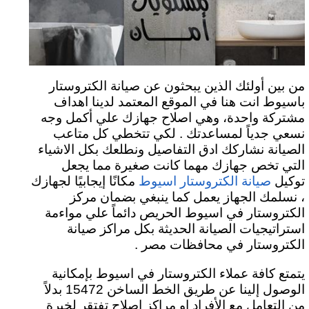
من بين أولئك الذين يبحثون عن صيانة الكتروستار
باسيوط انت هنا في الموقع المعتمد لدينا اهداف
مشتركة واحدة، وهي اصلاح جهازك علي أكمل وجه
نسعي جدياً لمساعدتك . لكي تتخطي كل متاعب
الصيانة نشاركك ادق التفاصيل ونطلعك بكل الاشياء
التي تخص جهازك مهما كانت صغيرة مما يجعل
توكيل
مكانًا إيجابيًا لجهازك
صيانة الكتروستار اسيوط
، نسلمك الجهاز يعمل كما ينبغي بضمان مركز
الكتروستار في اسيوط الحريص دائماً علي مواءمة
استراتيجيات الصيانة الحديثة بكل مراكز صيانة
الكتروستار في محافظات مصر .
يتمتع كافة عملاء الكتروستار في اسيوط بإمكانية
الوصول إلينا عن طريق الخط الساخن 15472 بدلاً
من التعامل مع الأفراد او مراكز اصلاح تفتقر لخبرة