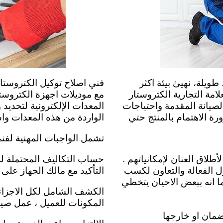
يلة، نهيئ بيئة اكثر
فني اصلاح توكيل الكتروست
امة التجارية الكتروستار
مع موديلات اجهزة الكتروست
صيانة المقدمة واحتياجات
المعدات الإلكترونية لتحديد
ة الاهتمام بالمنتج حتي
الواردة من هذه المعدات واستب
تشمل الواجبات المهنية لفني
طلاق العنان لإمكانياتهم .
حساب التكاليف المحتملة لل
ل الفعالة والتعاون لكسب
التأكيد مع مالك الجهاز على 
ا انه ببعض الاحيان يتخطي
الكشف الشامل لكل الاجزاء 
المكونات للعميل ،
عمل صيان
ضمان او خارجها