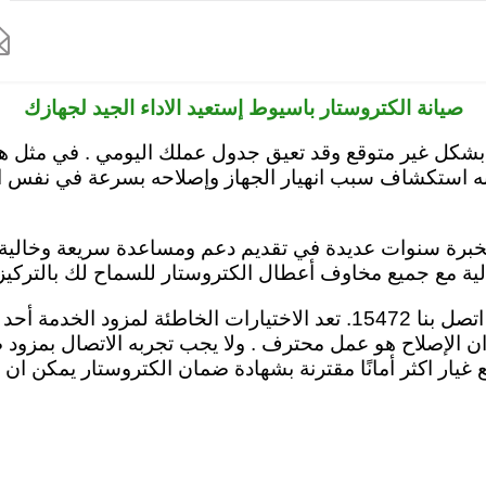

مركز صيانة ديب فريزر الكتروستار
مركز صيانة ميكروويف الكتروستار
مرك
صيانة الكتروستار باسيوط إستعيد الاداء الجيد لجهازك
بشكل غير متوقع وقد تعيق جدول عملك اليومي . في مثل هذه
س بفرع electrostar Asyut والذي يمكنه استكشاف سبب انهيار الجهاز وإصلاحه 
ن بخبرة سنوات عديدة في تقديم دعم ومساعدة سريعة وخالي
الية مع جميع مخاوف أعطال الكتروستار للسماح لك بالتركي
إذا كنت تواجه صعوبة في مهام أحد اجهزة الكتروستار اتصل بنا 15472. تعد ا
 ان الإصلاح هو عمل محترف . ولا يجب تجربه الاتصال بمزود
يار اكثر أمانًا مقترنة بشهادة ضمان الكتروستار يمكن ا