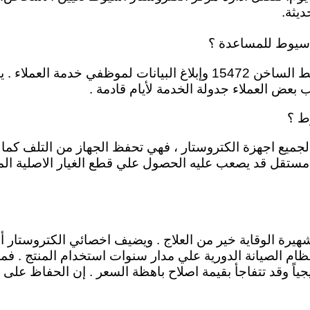
يثة.
 اسيوط للمساعدة ؟
ارقام الخدمة متاحة بالموقع ، بمجرد التواصل علي الخط الساخن 15472 وإ
بعض العملاء جدولة الخدمة لأيام قادمة .
ط ؟
جميع اجهزة الكتروستار ، فهي تحفظ الجهاز من التلف كما تو
مستقل قد يصعب عليه الحصول علي قطع الغيار الاصلية المت
قولة الشهيرة الوقاية خير من العلاج . ويضيف اخصائي الكتروس
نتظام الصيانة الدورية علي مدار سنوات استخدام المنتج . ف
ً وقد تتفاجأ بقيمة اصلاح باهظة السعر . إن الحفاظ على ا