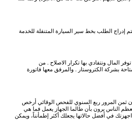
بلاغ البيانات لموظفي خدمة العملاء . يتم إدراج الطلب بخط سير السيارة المتنقلة للخدمة
فر المال ونتفادي بها تكرار الاصلاح . من
احة بشركة الكتروستار . والمرفق معها فاتورة
تار أن ثمن المرور ربع السنوي للفحص الوقائي أرخص
معظم الناس يرون بأن طالما الجهاز يعمل فما هي
جهزتك في أفضل حالاتها يجعلك أكثر إطمأنناً، ويمكن