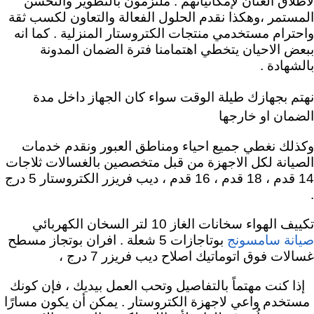
لأطلاق العنان لإمكانياتهم .
ملتزمون بالتطوير والتحسن
المستمر ،وهكذا نقدم الحلول الفعالة والتعاون لكسب ثقة
واحترام مستخدمي منتجات الكتروستار المنزلية . كما انه
ببعض الاحيان يتخطي اهتمامنا فترة الضمان المدونة
بالشهادة .
نهتم بجهازك طيلة الوقت سواء كان الجهاز داخل مدة
الضمان او خارجها
وكذلك نغطي جميع احياء ومناطق العبور ونقدم خدمات
الصيانة لكل الاجهزة من قبل متخصصين بالغسالات ثلاجات
14 قدم ، 18 قدم ، 16 قدم ، ديب فريزر الكتروستار 5 درج
.
تكييف الهواء سخانات الغاز 10 لتر السخان الكهربائي
بوتاجازات 5 شعلة . افران بوتجاز مسطح
صيانة سامسونج
غسالات فوق اتوماتيك اصلاح ديب فريزر 7 درج ،
إذا كنت مهتماً بالتفاصيل وتحب العمل بيديك ، فإن كونك
مستخدم واعي لاجهزة الكتروستار . يمكن أن يكون مسارًا