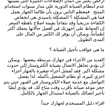
أرخص بكثير من اثمان الإصلاحات الكبيرة التي يسببها
عدم انتظام الصيانة الدورية علي مدار سنوات استخدام
المنتج . فمعظم الناس يرون بأن طالما الجهاز يعمل
فما هي المشكلة ؟ المشكلة ياسيدي هي انخفاض
الكفاءة تدريجياً وقد تتفاجأ بقيمة اصلاح باهظة السعر .
إن الحفاظ على اجهزتك في أفضل حالاتها يجعلك أكثر
إطمأنناً، ويمكن أن يوفر لك الكثير من المال على
المدى الطويل.
ما هي عواقب تأجيل الصيانة ؟
العديد من الأجزاء في جهازك مرتبطة ببعضها . ويمكن
أن يؤدي تجاهل الاتصال بصيانة الكتروستار إلى حدوث
مشكلة اكبر. فقد تٌفشل أجزاء صغيرة بالجهاز أجزاء
اخري كبيرة، أو نظام التشغيل بأكمله. لذا يفضل
التواصل مع خدمة عملاء الكتروستار في العبور حتي يتم
حجز موعد صيانة بأقرب وقت متاح لك. قد يؤدي أيضًا
تأخير اتصالك بالصيانة استبدال الجهاز بالكامل.
اقراء دليل المستخدم لجهازك جيداً