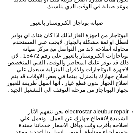
موعد صيانة في الوقت الذي يناسبك .
صيانة بوتاجاز الكتروستار بالعبور
البوتاجاز من اجهزة الغاز لذلك اذا كان هناك اي بوادر
لعطل او ثمة مشكلة بالجهاز. لايجب علي المستخدم
محاولة اصلاحه لابد من التواصل مع مركز صيانة
بوتاجازات الكتروستار بالعبور على رقم 15472 . لان
ذلك قد يوفر عليك المخاطر والوقت، الفني المتخصص
لاجهزة البوتاجازات والافران المنزلية سيعمل علي
اصلاح جهازك بالمنزل. بينما في بعض الاوقات قد يتم
اصلاح الجهاز بدون قطع غيار . انها اسهل طريقة للعبور
بجهاز البوتاجاز من مرحلة التوقف الي التشغيل الجيد .
electrostar aleubur repair نحن نتفهم الآثار
الشديدة لانقطاع جهازك عن العمل . ونعمل علي
اصلاحه بأقرب وقت وبأقل الاسعار خدماتنا ممتدة
بجميع احياء ومناطق العبور . اتصل بنا لتحديد موعد