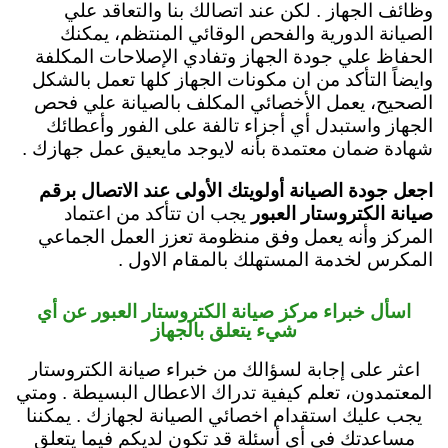
وظائف الجهاز . لكن عند اتصالك بنا والتعاقد علي
الصيانة الدورية والفحص الوقائي المنتظم، يمكنك
الحفاظ علي جودة الجهاز وتفادي الإصلاحات المكلفة
وايضاً التأكد من ان مكونات الجهاز كلها تعمل بالشكل
الصحيح، يعمل الأخصائي المكلف بالصيانة علي فحص
الجهاز واستبدل أي أجزاء تالفة على الفور وأعطائك
شهادة ضمان معتمدة بأنه لايوجد مايعيق عمل جهازك .
اجعل جودة الصيانة أولويتك الأولى عند الاتصال برقم
صيانة الكتروستار العبور
يجب ان تتأكد من اعتماد
المركز وأنه يعمل وفق منظومة تعزز العمل الجماعي
المكرس لخدمة المستهلك بالمقام الاول .
اسأل خبراء مركز صيانة الكتروستار العبور عن أي
شيء يتعلق بالجهاز
اعثر على إجابة لسؤالك من خبراء صيانة الكتروستار
المعتمدون، تعلم كيفية تدراك الاعطال البسيطة . ومتي
يجب عليك استقدام اخصائي الصيانة لجهازك . يمكننا
مساعدتك في أي أسئلة قد تكون لديكم فيما يتعلق