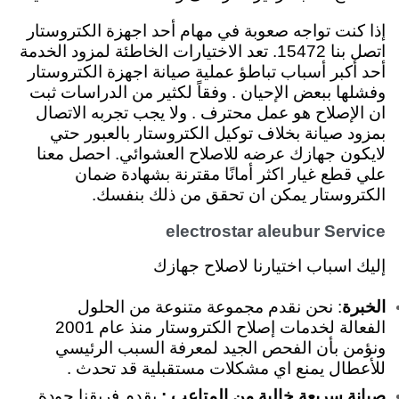
إذا كنت تواجه صعوبة في مهام أحد اجهزة الكتروستار
اتصل بنا 15472. تعد الاختيارات الخاطئة لمزود الخدمة
أحد أكبر أسباب تباطؤ عملية صيانة اجهزة الكتروستار
وفشلها ببعض الإحيان . وفقاً لكثير من الدراسات ثبت
ان الإصلاح هو عمل محترف . ولا يجب تجربه الاتصال
بمزود صيانة بخلاف توكيل الكتروستار بالعبور حتي
لايكون جهازك عرضه للاصلاح العشوائي. احصل معنا
علي قطع غيار اكثر أمانًا مقترنة بشهادة ضمان
الكتروستار يمكن ان تحقق من ذلك بنفسك.
electrostar aleubur Service
إليك اسباب اختيارنا لاصلاح جهازك
الخبرة
: نحن نقدم مجموعة متنوعة من الحلول
الفعالة لخدمات إصلاح الكتروستار منذ عام 2001
ونؤمن بأن الفحص الجيد لمعرفة السبب الرئيسي
للأعطال يمنع اي مشكلات مستقبلية قد تحدث .
صيانة سريعة خالية من المتاعب :
يقدم فريقنا جودة