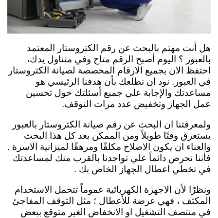
هل أنت مهتم بالبحث عن رقم الكتروستار المعتمد
بالعبور ؟ اليوم أصبح الرقم متاح وفي متناول يدك،
احتفظ الان بجميع الارقام المخصصة لصيانة الكتروستار
في العبور. نود ان نطلعك بأن هدفنا الرئيسي هو
مساعدتك والإجابة علي جميع أسئلتك حول تحسين
عمل الجهاز وتخفيض عدد مرات التوقف.
ولمعرفتنا ان البحث عن رقم صيانة الكتروستار بالعبور
يستغرق وقتًا طويلاً ومن الممكن بعد كل هذا البحث
والعناء ان يكون الاصلاح مكلفًا ومرهقًا لميزانية الاسرة .
فأننا نحرص دائماً علي تواجدنا بالقرب منك لمساعدتك
في تخطي اعطال الجهاز الخاص بك .
ونظرًا لأن الاجهزة الكهربائية عموماً تتحمل الاستخدام
المكثف ، فهي عرضة للأعطال ؛ مثل التوقف المفاجئ
في منتصف التشغيل او الانخفاض الغير متوقع ببعض