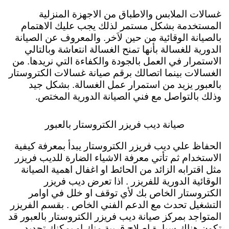
غسالات الملابس والاطباق من الاجهزة المنزلية
المستخدمة بشكل مستمر لذلك يجب عليك الاهتمام
بالصيانة الوقائية من حين لاَخر. والمعروف عن الصيانة
الدورية للغسالة بأنها تمنح الغسالة انتعاشة وبالتالي
الاستمرار في العمل بالجودة والكفاءة التي نريدها. من
الغسالات بينما اتصالك برقم صيانة غسالات الكتروستار
بالعبور يزيد من استمرار عمل الغسالة. بشكل جيد
وذلك بالتواصل مع فني الصيانة الدورية المختص.
صيانة ديب فريزر الكتروستار بالعبور
الحفاظ علي ديب فريزر الكتروستار يبدأ بمعرفة كيفية
الاستخدام ثم تأتي معرفة الاشياء الضارة للديب فريزر
مثل اقترابه الزائد من الحائط او اغفال اهمية الصيانة
الوقائية الدورية للفريزر . اذا تعرض ديب فريزر
الكتروستار الخاص بك لأي توقف او خلل في اوامر
التشغيل تحدث مع الدعم الفني الخاص . بقسم الفريزر
المتواجد بمركز صيانة ديب فريزر الكتروستار بالعبور قد
تكون هناك سيارة اصلاح قريبة منك او يمكنك تحديد