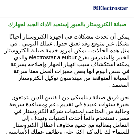
الرقم الرئيسي لمركز صيانة الكتروستار في مصر
15472
صيانة الكتروستار بالعبور إستعيد الاداء الجيد لجهازك
يمكن أن تحدث مشكلات في اجهزة الكتروستار أحيانًا
بشكل غير متوقع وقد تعيق جدول عملك اليومي . في
مثل هذه الحالات ، يمكن لمزود خدمة صيانة الكتروستار
الخبير والمتمرس بفرع electrostar aleubur والذي
يمكنه استكشاف سبب انهيار الجهاز وإصلاحه بسرعة
في نفس اليوم انها بعض مميزات العمل معنا سرعة
الصيانة المتوقعة من مهندسون توكيل الكتروستار
المعتمد .
نحن فريق صيانة ديناميكي من الفنيين الذين يتمتعون
بخبرة سنوات عديدة في تقديم دعم ومساعدة سريعة
وخالية من المتاعب لمنتجات شركة الكتروستار في
مصر . نستخدم دائماً أحدث التقنيات ونهدف إلى
التعامل بفعالية مع جميع مخاوف أعطال الكتروستار
للسماح لك بالتركيز اكثر على وظائف عملك الأساسية .