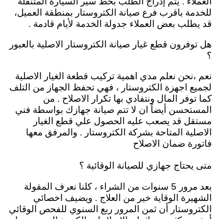
العملاء . يتم إدراج الطلب بخط سير السيارة المتنقلة
للخدمة باقرب فرع صيانة الكتروستار بمنطقة العميل،
قد يطلب بعض العملاء جدولة الخدمة لأيام قادمة .
هل توفرون قطع غيار صيانة الكتروستار الاصلية بالعبور
؟
نعم ،نحن نعلم مدي اهمية تركيب قطعة الغيار الاصلية
لجميع اجهزة الكتروستار ، فهي تحفظ الجهاز من التلف
كما توفر المال ونتفادي بها تكرار الاصلاح . من
المستحسن أيضاً ان لا تتم صيانة جهازك بواسطة فني
مستقل قد يصعب عليه الحصول علي قطع الغيار
الاصلية المتاحة بشركة الكتروستار . والمرفق معها
فاتورة ضمان الاصلاح
متى يحتاج جهازي للصيانة الوقائية ؟
بعد مرور 5 سنوات من الشراء ، كلنا نعرف المقولة
الشهيرة الوقاية خير من العلاج . ويضيف اخصائي
الكتروستار أن ثمن المرور ربع السنوي للفحص الوقائي