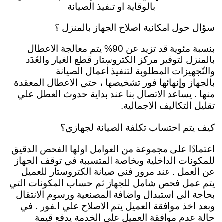
بالوقاية او تنفيذ الصيانة
سؤال حول امكانية اصلاح الجهاز بالمنزل ؟
بنسبة مئوية قد تزيد عن 90% يتم معالجة الاعطال
بالمنزل لتوفير مركز الكتروستار قطع الغيار والعُدَد
والتّجهيزات المطلوبة لتنفيذ أعمال الصيانة
بالجهاز
وإنهائها فور تشخيصها ، حتي الاعطال المعقدة
منها . يساعد الاتصال بنا عند بداية حدوث العطل علي
تقليل التكاليف الاجمالية.
كيف يتم احتساب تكلفة الصيانة لجهازي؟
اعتمادًا على مجموعة من العوامل اولها الفحص الدقيق
للمكونات الداخلية وبخاصة المتسببة في توقف الجهاز
عن العمل . عند مرور فني صيانة الكتروستار للعميل
يتم عمل فحص شامل للجهاز ثم حساب المكونات التي
بحاجة الي استبدال واضافة المصنعية ورسوم الانتقال
وبعد اخذ موافقة العميل يتم الاصلاح علي الفور . في
حالة عدم موافقة العميل علي الخدمة يدفع قيمة