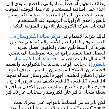
وظائف الجهاز او بعضاً منها، والتي بالقطع ستؤدي إلي
اعباء عمل اضافية للمستخدم اثناء هذا التوقف المؤقت
. ويعد البحث عن المركز المعتمد لـ صيانة الكتروستار
بالعبور إحدي الأولويات الرئيسية عند المستخدم
لمنتجات شركة الكتروستار للاجهزة المنزلية الذكية .
لذلك يتزايد الاهتمام في
مركز صيانة الكتروستار في
بتوفير قطع الغيار الاَمنه والتركيز علي تحسين
العبور
تجربة كل المتعاملين معنا،
ولتَحْقِيق افضل تجربة
للعميل
قمنا بتنفيذ برامج تدريبية لموظفينا المختصين
لأستقبال طلبات الصيانة
.
خدمة عملاء الكتروستار
إلى جانب الوعي بتحديثات التكنولوجيا والتعليم
بالعبور
لأخصائيون الاصلاح المهندسون والفنيين، نهدف لتنوع
حلول الاصلاح لمختلف اجهزة الكتروستار غسالة ثلاجة
14 قدم ، 16 قدم ، 18 قدم تكييف ديب فريزر 4 درج ،
5 درج ، 6 درج ، 7 درج ، والديب فريزر الافقي بوتاجاز 5
شعلة سخان 6 لتر غاز الكتروستار سخانات غاز 10 لتر
لكن بالرغم من اهتمامناً بالتواجد علي محرك بحث
Google ومحركات البحث الاخري احياناً قد يلجأ بعض