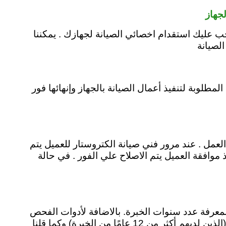
جهاز
جب عليك استقدام اخصائي الصيانة لجهازك . يمكننا
الصيانة
وإنهائها فور
عمل . عند مرور فني صيانة الكتروستار للعميل يتم
وافقة العميل يتم الاصلاح علي الفور . في حالة
لمعرفة عدد سنوات الخبرة. بالاضافة لأدوات الفحص
التي يعملون بها، ثما اعداد الاجهزة التي تمر عليهم كل يوم. تفضل ادارة مركز الكتروستار اسوان تعيين الأشخاص. (الذين لديهم أكثر من 12 عامًا من الخبرة) وكما قلنا