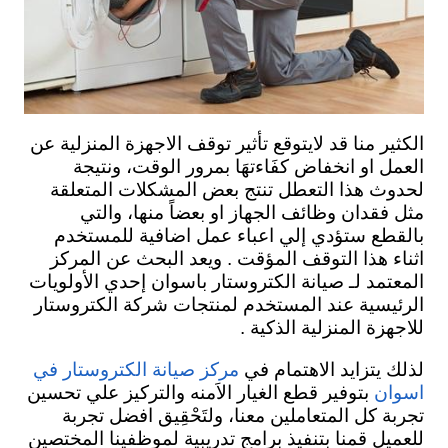
الكثير منا قد لايتوقع تأثير توقف الاجهزة المنزلية عن
العمل او انخفاض كفَاءتهَا بمرور الوقت، ونتيجة
لحدوث هذا التعطل تنتج بعض المشكلات المتعلقة
مثل فقدان وظائف الجهاز او بعضاً منها، والتي
بالقطع ستؤدي إلي اعباء عمل اضافية للمستخدم
اثناء هذا التوقف المؤقت . ويعد البحث عن المركز
المعتمد لـ صيانة الكتروستار باسوان إحدي الأولويات
الرئيسية عند المستخدم لمنتجات شركة الكتروستار
للاجهزة المنزلية الذكية .
لذلك يتزايد الاهتمام في
مركز صيانة الكتروستار في
بتوفير قطع الغيار الاَمنه والتركيز علي تحسين
اسوان
تجربة كل المتعاملين معنا،
ولتَحْقِيق افضل تجربة
للعميل
قمنا بتنفيذ برامج تدريبية لموظفينا المختصين