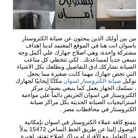
من بين أولئك الذين يبحثون عن صيانة الكتروستار
باسوان انت هنا في الموقع المعتمد لدينا اهداف
مشتركة واحدة، وهي اصلاح جهازك علي أكمل وجه
نسعي جدياً لمساعدتك . لكي تتخطي كل متاعب
الصيانة نشاركك ادق التفاصيل ونطلعك بكل الاشياء
التي تخص جهازك مهما كانت صغيرة مما يجعل
توكيل
مكانًا إيجابيًا لجهازك
صيانة الكتروستار اسوان
، نسلمك الجهاز يعمل كما ينبغي بضمان مركز
الكتروستار في اسوان الحريص دائماً علي مواءمة
استراتيجيات الصيانة الحديثة بكل مراكز صيانة
الكتروستار في محافظات مصر .
يتمتع كافة عملاء الكتروستار في اسوان بإمكانية
الوصول إلينا عن طريق الخط الساخن 15472 بدلاً
من التعامل مع الأفراد او مراكز اصلاح تفتقر لخبرة