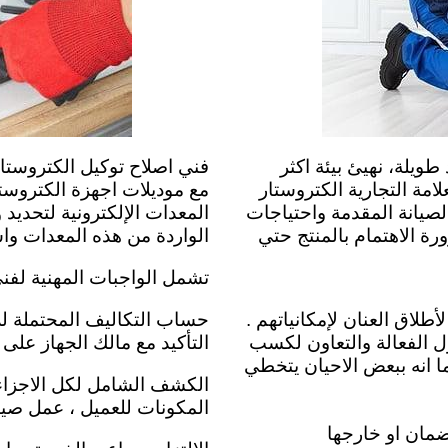
يلة، نهيئ بيئة اكثر
فني اصلاح توكيل الكتروست
امة التجارية الكتروستار
مع موديلات اجهزة الكتروست
صيانة المقدمة واحتياجات
المعدات الإلكترونية لتحديد
ة الاهتمام بالمنتج حتي
الواردة من هذه المعدات واستب
تشمل الواجبات المهنية لفني
طلاق العنان لإمكانياتهم .
حساب التكاليف المحتملة لل
ل الفعالة والتعاون لكسب
التأكيد مع مالك الجهاز على 
ا انه ببعض الاحيان يتخطي
الكشف الشامل لكل الاجزاء 
المكونات للعميل ،
عمل صيان
ضمان او خارجها