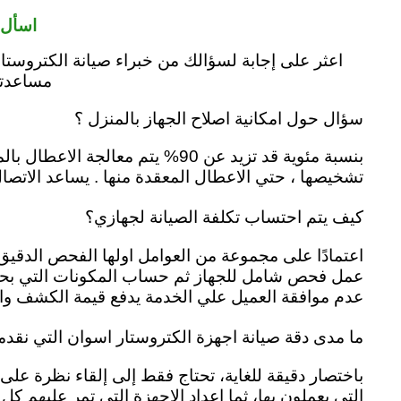
اسأل 
اعثر على إجابة لسؤالك من خبراء صيانة الكتروستار
مساعدتك 
سؤال حول امكانية اصلاح الجهاز بالمنزل ؟
بنسبة مئوية قد تزيد عن 90% يتم معالجة الاعطال بالمنزل لتوفير مركز الكتروستار قطع الغيار والعُدَد والتّجهيزات المطلوبة لتنفيذ أعمال الصيانة بالجهاز
تشخيصها ، حتي الاعطال المعقدة منها . يساعد الاتصال 
كيف يتم احتساب تكلفة الصيانة لجهازي؟
اعتمادًا على مجموعة من العوامل اولها الفحص الدقيق
عمل فحص شامل للجهاز ثم حساب المكونات التي بحاجة 
عدم موافقة العميل علي الخدمة يدفع قيمة الكشف وال
ما مدى دقة صيانة اجهزة الكتروستار اسوان التي نقدمه
باختصار دقيقة للغاية، تحتاج فقط إلى إلقاء نظرة عل