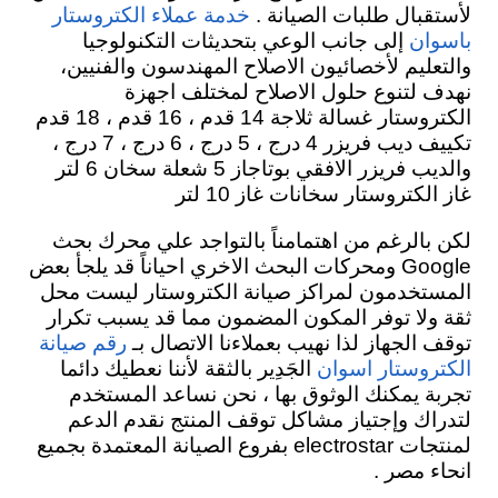
لأستقبال طلبات الصيانة
.
خدمة عملاء الكتروستار
إلى جانب الوعي بتحديثات التكنولوجيا
باسوان
والتعليم لأخصائيون الاصلاح المهندسون والفنيين،
نهدف لتنوع حلول الاصلاح لمختلف اجهزة
الكتروستار غسالة ثلاجة 14 قدم ، 16 قدم ، 18 قدم
تكييف ديب فريزر 4 درج ، 5 درج ، 6 درج ، 7 درج ،
والديب فريزر الافقي بوتاجاز 5 شعلة سخان 6 لتر
غاز الكتروستار سخانات غاز 10 لتر
لكن بالرغم من اهتمامناً بالتواجد علي محرك بحث
Google ومحركات البحث الاخري احياناً قد يلجأ بعض
المستخدمون لمراكز صيانة الكتروستار ليست محل
ثقة ولا توفر المكون المضمون مما قد يسبب تكرار
توقف الجهاز لذا نهيب بعملاءنا الاتصال بـ
رقم صيانة
الجَدِير بالثقة لأننا نعطيك دائما
الكتروستار اسوان
تجربة يمكنك الوثوق بها ، نحن نساعد المستخدم
لتدراك وإجتياز مشاكل توقف المنتج نقدم
الدعم
لمنتجات electrostar بفروع الصيانة المعتمدة بجميع
انحاء مصر .