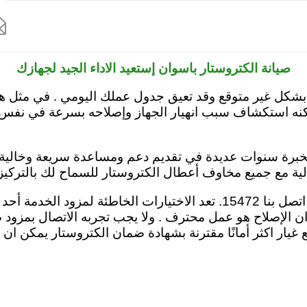

مركز صيانة ديب فريزر الكتروستار
مركز صيانة ميكروويف الكتروستار
مرك
صيانة الكتروستار باسوان إستعيد الاداء الجيد لجهازك
بشكل غير متوقع وقد تعيق جدول عملك اليومي . في مثل هذه
رس بفرع electrostar Aswan والذي يمكنه استكشاف سبب انهيار الجهاز وإصلاح
ن بخبرة سنوات عديدة في تقديم دعم ومساعدة سريعة وخالي
الية مع جميع مخاوف أعطال الكتروستار للسماح لك بالتركي
إذا كنت تواجه صعوبة في مهام أحد اجهزة الكتروستار اتصل بنا 15472. تعد ا
ان الإصلاح هو عمل محترف . ولا يجب تجربه الاتصال بمزود 
يار اكثر أمانًا مقترنة بشهادة ضمان الكتروستار يمكن ا