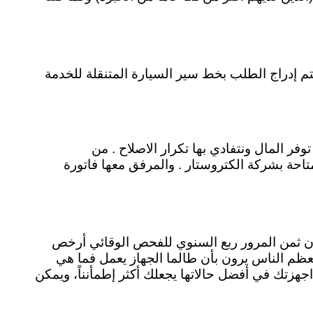
بلاغ البيانات لموظفي خدمة العملاء . يتم إدراج الطلب بخط سير السيارة المتنقلة للخدمة
فر المال ونتفادي بها تكرار الاصلاح . من
احة بشركة الكتروستار . والمرفق معها فاتورة
تار أن ثمن المرور ربع السنوي للفحص الوقائي أرخص
معظم الناس يرون بأن طالما الجهاز يعمل فما هي
جهزتك في أفضل حالاتها يجعلك أكثر إطمأنناً، ويمكن